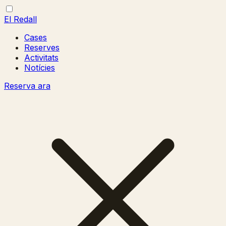
El Redall
Cases
Reserves
Activitats
Notícies
Reserva ara
Obrir/tancar
Tancar
menú
menú