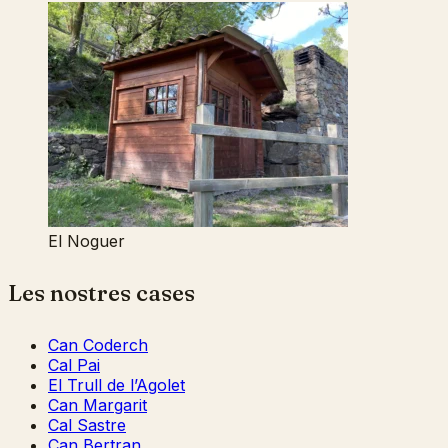
El Noguer
Les nostres cases
Can Coderch
Cal Pai
El Trull de l’Agolet
Can Margarit
Cal Sastre
Can Bertran