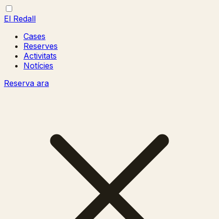
El Redall
Cases
Reserves
Activitats
Notícies
Reserva ara
Obrir/tancar
Tancar
menú
menú