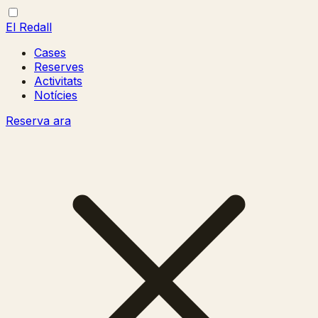
El Redall
Cases
Reserves
Activitats
Notícies
Reserva ara
Obrir/tancar
Tancar
menú
menú