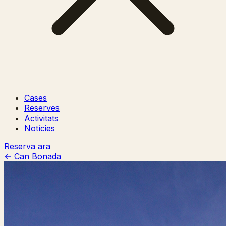
Cases
Reserves
Activitats
Notícies
Reserva ara
← Can Bonada