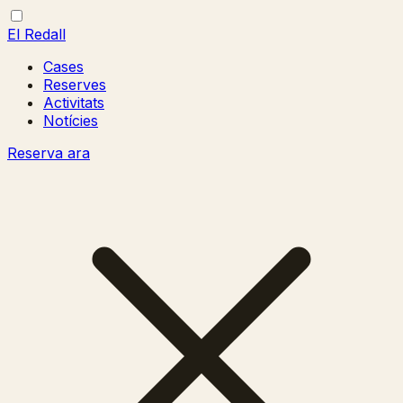
El Redall
Cases
Reserves
Activitats
Notícies
Reserva ara
Obrir/tancar
Tancar
menú
menú