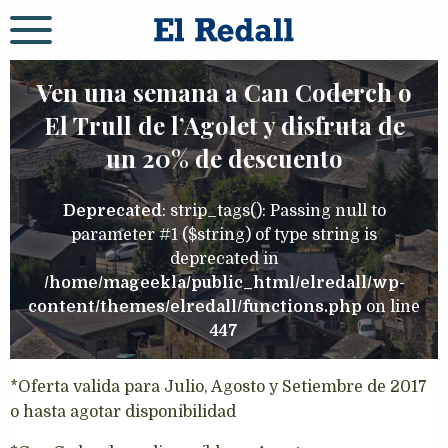
Ven una semana a Can Coderch o
El Trull de l’Agolet y disfruta de
un 20% de descuento
Deprecated
: strip_tags(): Passing null to
parameter #1 ($string) of type string is
deprecated in
/home/mageekla/public_html/elredall/wp-
content/themes/elredall/functions.php
on line
447
*Oferta valida para Julio, Agosto y Setiembre de 2017
o hasta agotar disponibilidad