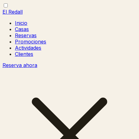
El Redall
Inicio
Casas
Reservas
Promociones
Actividades
Clientes
Reserva ahora
Abrir/cerrar
Cerrar
menú
menú