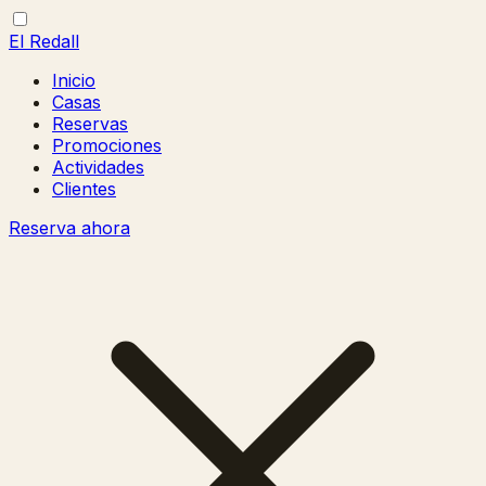
El Redall
Inicio
Casas
Reservas
Promociones
Actividades
Clientes
Reserva ahora
Abrir/cerrar
Cerrar
menú
menú