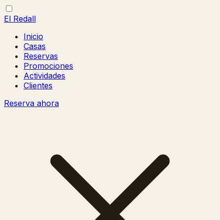
El Redall
Inicio
Casas
Reservas
Promociones
Actividades
Clientes
Reserva ahora
Abrir/cerrar
Cerrar
menú
menú