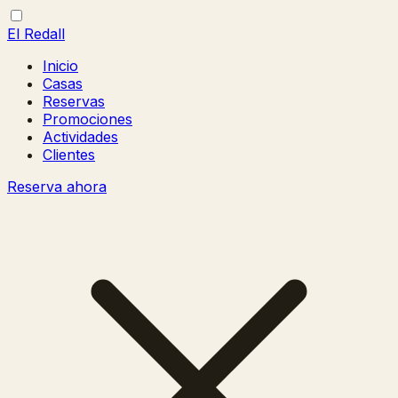
El Redall
Inicio
Casas
Reservas
Promociones
Actividades
Clientes
Reserva ahora
Abrir/cerrar
Cerrar
menú
menú