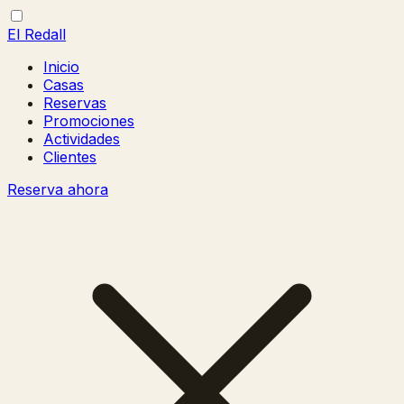
El Redall
Inicio
Casas
Reservas
Promociones
Actividades
Clientes
Reserva ahora
Abrir/cerrar
Cerrar
menú
menú