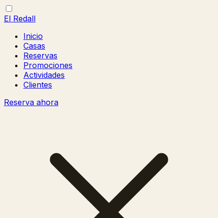
El Redall
Inicio
Casas
Reservas
Promociones
Actividades
Clientes
Reserva ahora
Abrir/cerrar
Cerrar
menú
menú