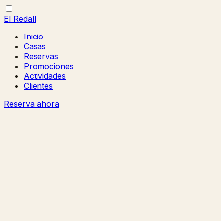
El Redall
Inicio
Casas
Reservas
Promociones
Actividades
Clientes
Reserva ahora
Abrir/cerrar
Cerrar
menú
menú