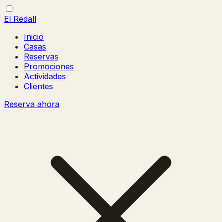
El Redall
Inicio
Casas
Reservas
Promociones
Actividades
Clientes
Reserva ahora
Abrir/cerrar
Cerrar
menú
menú