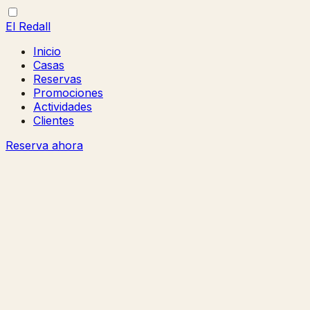
El Redall
Inicio
Casas
Reservas
Promociones
Actividades
Clientes
Reserva ahora
Abrir/cerrar
Cerrar
menú
menú