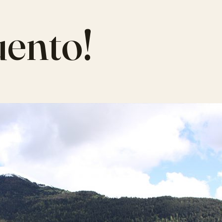
uento!